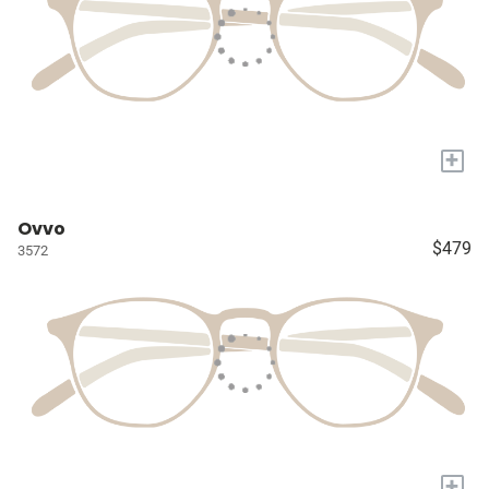
+
Ovvo
$479
3572
+