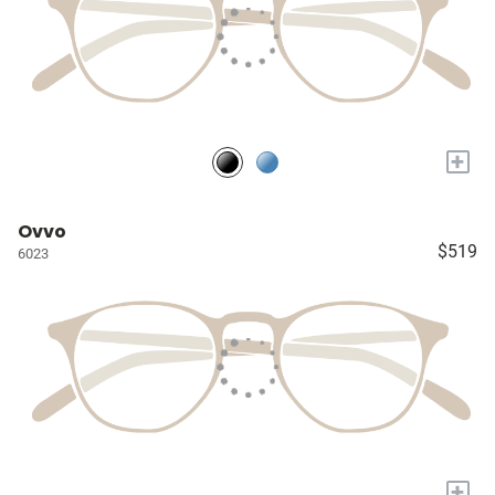
+
Ovvo
$519
6023
+