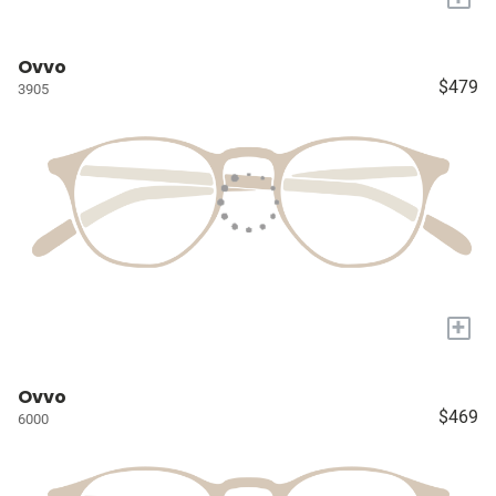
Ovvo
$479
3905
+
Ovvo
$469
6000