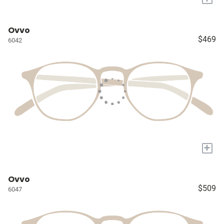
Ovvo
$469
6042
+
Ovvo
$509
6047