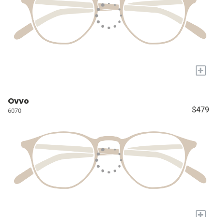
+
Ovvo
$479
6070
+