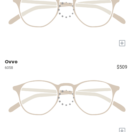
+
Ovvo
$509
6058
+