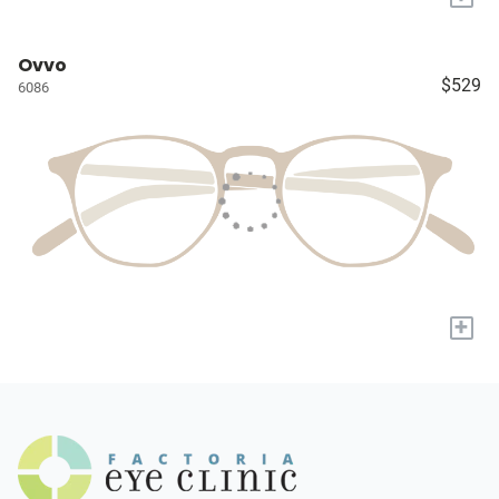
Ovvo
$529
6086
+